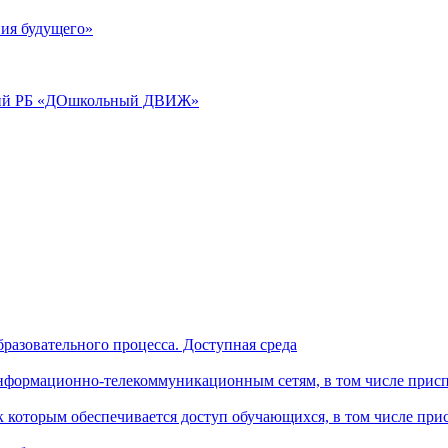
ия будущего»
аций РБ «ДОшкольный ДВИЖ»
разовательного процесса. Доступная среда
формационно-телекоммуникационным сетям, в том числе присп
к которым обеспечивается доступ обучающихся, в том числе пр