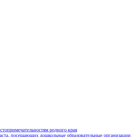
стопримечательностям родного края
раста, посещающих дошкольные образовательные организации