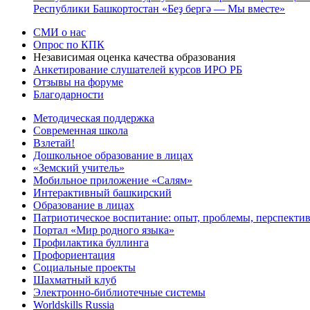
Республики Башкортостан «Беҙ бергә — Мы вместе»
СМИ о нас
Опрос по КПК
Независимая оценка качества образования
Анкетирование слушателей курсов ИРО РБ
Отзывы на форуме
Благодарности
Методическая поддержка
Современная школа
Взлетай!
Дошкольное образование в лицах
«Земский учитель»
Мобильное приложение «Салям»
Интерактивный башкирский
Образование в лицах
Патриотическое воспитание: опыт, проблемы, перспекти
Портал «Мир родного языка»
Профилактика буллинга
Профориентация
Социальные проекты
Шахматный клуб
Электронно-библиотечные системы
Worldskills Russia