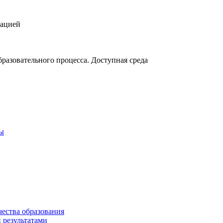
зацией
разовательного процесса. Доступная среда
ты
чества образования
 результатами