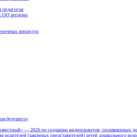
 педагогов
х ОО региона
ценочных процедур
ия будущего»
известный» — 2026 по созданию видеосюжетов, посвященных до
 родителей (законных представителей) детей дошкольного воз