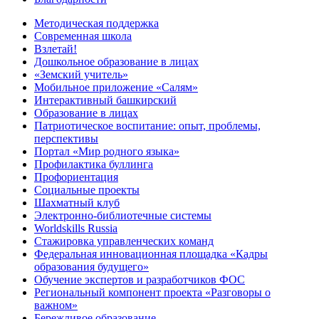
Методическая поддержка
Современная школа
Взлетай!
Дошкольное образование в лицах
«Земский учитель»
Мобильное приложение «Салям»
Интерактивный башкирский
Образование в лицах
Патриотическое воспитание: опыт, проблемы,
перспективы
Портал «Мир родного языка»
Профилактика буллинга
Профориентация
Социальные проекты
Шахматный клуб
Электронно-библиотечные системы
Worldskills Russia
Стажировка управленческих команд
Федеральная инновационная площадка «Кадры
образования будущего»
Обучение экспертов и разработчиков ФОС
Региональный компонент проекта «Разговоры о
важном»
Бережливое образование