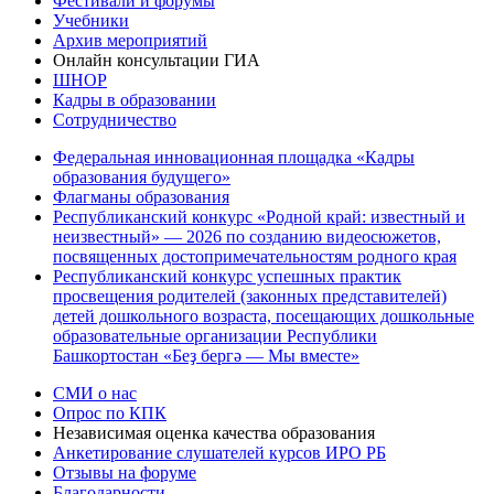
Фестивали и форумы
Учебники
Архив мероприятий
Онлайн консультации ГИА
ШНОР
Кадры в образовании
Сотрудничество
Федеральная инновационная площадка «Кадры
образования будущего»
Флагманы образования
Республиканский конкурс «Родной край: известный и
неизвестный» — 2026 по созданию видеосюжетов,
посвященных достопримечательностям родного края
Республиканский конкурс успешных практик
просвещения родителей (законных представителей)
детей дошкольного возраста, посещающих дошкольные
образовательные организации Республики
Башкортостан «Беҙ бергә — Мы вместе»
СМИ о нас
Опрос по КПК
Независимая оценка качества образования
Анкетирование слушателей курсов ИРО РБ
Отзывы на форуме
Благодарности