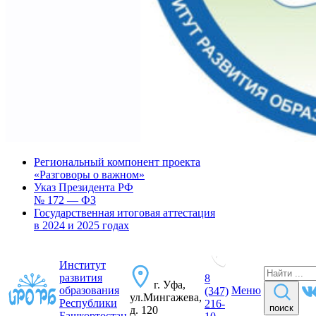
Региональный компонент проекта
«Разговоры о важном»
Указ Президента РФ
№ 172 — ФЗ
Государственная итоговая аттестация
в 2024 и 2025 годах
Институт
развития
8
г. Уфа,
образования
Меню
(347)
ул.Мингажева,
Республики
216-
поиск
д. 120
Башкортостан