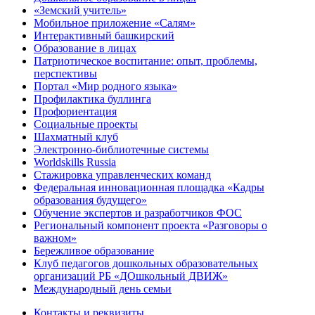
«Земский учитель»
Мобильное приложение «Салям»
Интерактивный башкирский
Образование в лицах
Патриотическое воспитание: опыт, проблемы,
перспективы
Портал «Мир родного языка»
Профилактика буллинга
Профориентация
Социальные проекты
Шахматный клуб
Электронно-библиотечные системы
Worldskills Russia
Стажировка управленческих команд
Федеральная инновационная площадка «Кадры
образования будущего»
Обучение экспертов и разработчиков ФОС
Региональный компонент проекта «Разговоры о
важном»
Бережливое образование
Клуб педагогов дошкольных образовательных
организаций РБ «ДОшкольный ДВИЖ»
Международный день семьи
Контакты и реквизиты