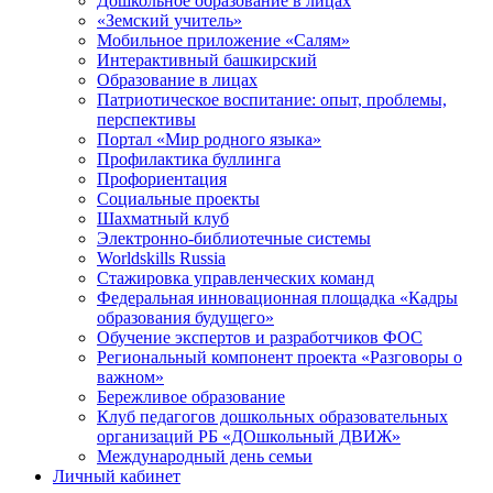
Дошкольное образование в лицах
«Земский учитель»
Мобильное приложение «Салям»
Интерактивный башкирский
Образование в лицах
Патриотическое воспитание: опыт, проблемы,
перспективы
Портал «Мир родного языка»
Профилактика буллинга
Профориентация
Социальные проекты
Шахматный клуб
Электронно-библиотечные системы
Worldskills Russia
Стажировка управленческих команд
Федеральная инновационная площадка «Кадры
образования будущего»
Обучение экспертов и разработчиков ФОС
Региональный компонент проекта «Разговоры о
важном»
Бережливое образование
Клуб педагогов дошкольных образовательных
организаций РБ «ДОшкольный ДВИЖ»
Международный день семьи
Личный кабинет