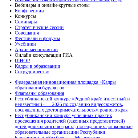
Вебинары и онлайн-круглые столы
Конференции
Конкурсы
Семинары
Стратегические сессии
Совещания
Фестивали и форумы
Учебники
Архив мероприятий
Онлайн консультации ГИА
ШНОР
Кадры в образовании
Сотрудничество
Федеральная инновационная площадка «Кадры
образования будущего»
Флагманы образования
Республиканский конкурс «Родной край: известный и
неизвестный» — 2026 по созданию видеосюжетов,
посвященных достопримечательностям родного края
Республиканский конкурс успешных практик
просвещения родителей (законных представителей)
детей дошкольного возраста, посещающих дошкольные
образовательные организации Республики
Башкортостан «Беҙ бергә — Мы вместе»