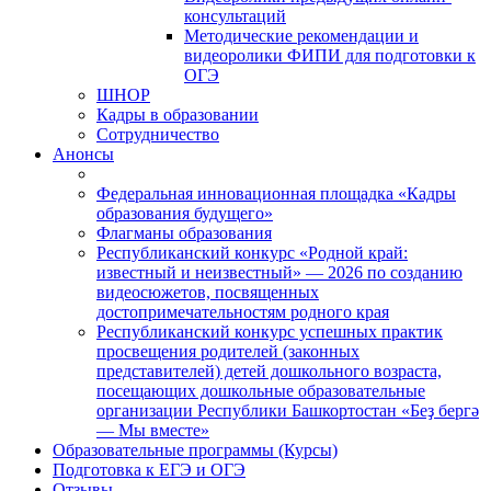
консультаций
Методические рекомендации и
видеоролики ФИПИ для подготовки к
ОГЭ
ШНОР
Кадры в образовании
Сотрудничество
Анонсы
Федеральная инновационная площадка «Кадры
образования будущего»
Флагманы образования
Республиканский конкурс «Родной край:
известный и неизвестный» — 2026 по созданию
видеосюжетов, посвященных
достопримечательностям родного края
Республиканский конкурс успешных практик
просвещения родителей (законных
представителей) детей дошкольного возраста,
посещающих дошкольные образовательные
организации Республики Башкортостан «Беҙ бергә
— Мы вместе»
Образовательные программы (Курсы)
Подготовка к ЕГЭ и ОГЭ
Отзывы