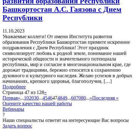
развития образования Республики
Башкортостан А.С. Гаязова с Днем
Республики
11.10.2023
Уважаемые коллеги! От имени Института развития
образования Республики Башкортостан примите искренние
поздравления с Днем Республики! Этот праздник
символизирует любовь к родной земле, понимание нашей
исторической общности и значительного потенциала
республики, мир и согласие в многонациональном крае, где
дорожат традициями, бережно относятся к сохранению
духовного и культурного наследия. Желаю успехов в добрых
начинаниях, крепкого здоровья, благополучия, […]
Подробнее
Страница 47 из 128
«
Первая
«
...
10
20
30
...
45
46
47
48
49
...
60
70
80
...
»
Последняя »
Оцените качество нашей работы
Вебинары
?
Наши специалисты ответят на интересующие Вас вопросы
Задать вопрос