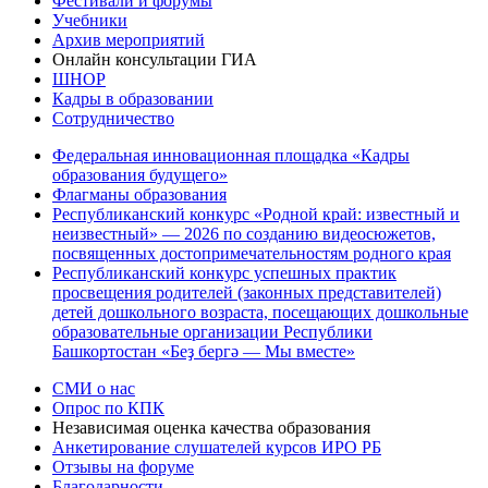
Фестивали и форумы
Учебники
Архив мероприятий
Онлайн консультации ГИА
ШНОР
Кадры в образовании
Сотрудничество
Федеральная инновационная площадка «Кадры
образования будущего»
Флагманы образования
Республиканский конкурс «Родной край: известный и
неизвестный» — 2026 по созданию видеосюжетов,
посвященных достопримечательностям родного края
Республиканский конкурс успешных практик
просвещения родителей (законных представителей)
детей дошкольного возраста, посещающих дошкольные
образовательные организации Республики
Башкортостан «Беҙ бергә — Мы вместе»
СМИ о нас
Опрос по КПК
Независимая оценка качества образования
Анкетирование слушателей курсов ИРО РБ
Отзывы на форуме
Благодарности