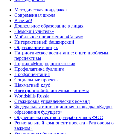
Методическая поддержка
Современная школа
Взлетай!
Дошкольное образование в лицах
«Земский учитель»
Мобильное приложение «Салям»
Интерактивный башкирский
Образование в лицах
Патриотическое воспитание: опыт, проблемы,
перспективы
Портал «Мир родного языка»
Профилактика буллинга
Профориентация
Социальные проекты
Шахматный клуб
Электронно-библиотечные системы
Worldskills Russia
Стажировка управленческих команд
Федеральная инновационная площадка «Кадры
образования будущего»
Обучение экспертов и разработчиков ФОС
Региональный компонент проекта «Разговоры о
важном»
Бережливое образование