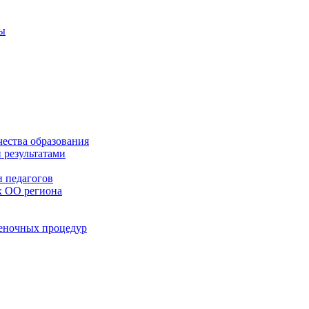
ты
чества образования
 результатами
 педагогов
х ОО региона
ценочных процедур