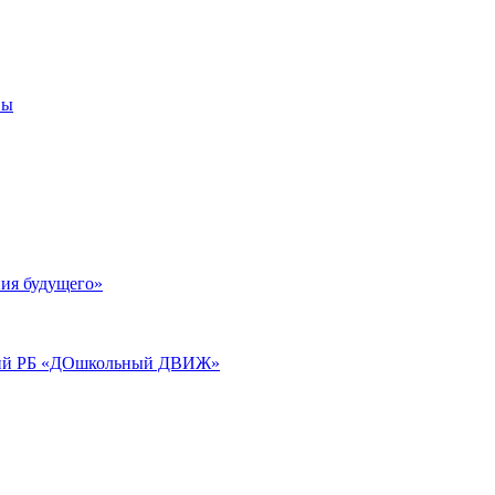
вы
ия будущего»
аций РБ «ДОшкольный ДВИЖ»