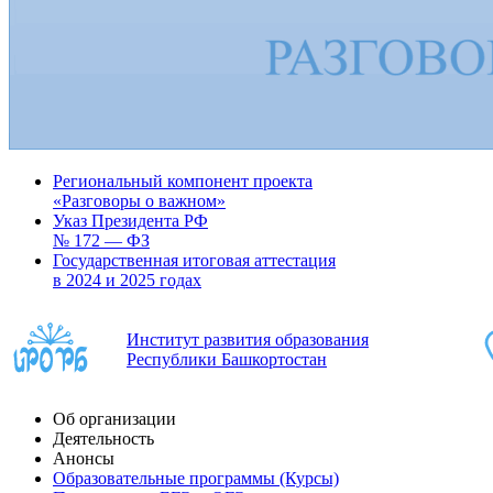
Региональный компонент проекта
«Разговоры о важном»
Указ Президента РФ
№ 172 — ФЗ
Государственная итоговая аттестация
в 2024 и 2025 годах
Институт развития образования
Республики Башкортостан
Об организации
Деятельность
Анонсы
Образовательные программы (Курсы)