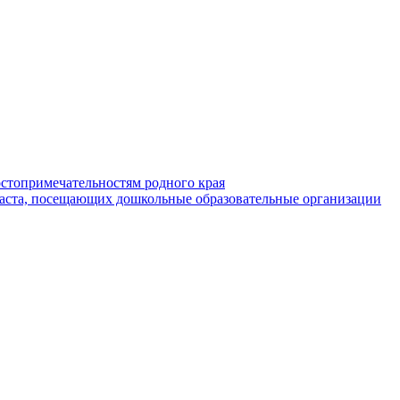
стопримечательностям родного края
раста, посещающих дошкольные образовательные организации