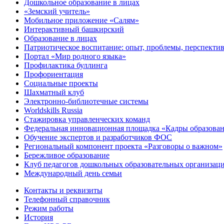
Дошкольное образование в лицах
«Земский учитель»
Мобильное приложение «Салям»
Интерактивный башкирский
Образование в лицах
Патриотическое воспитание: опыт, проблемы, перспекти
Портал «Мир родного языка»
Профилактика буллинга
Профориентация
Социальные проекты
Шахматный клуб
Электронно-библиотечные системы
Worldskills Russia
Стажировка управленческих команд
Федеральная инновационная площадка «Кадры образован
Обучение экспертов и разработчиков ФОС
Региональный компонент проекта «Разговоры о важном»
Бережливое образование
Клуб педагогов дошкольных образовательных организ
Международный день семьи
Контакты и реквизиты
Телефонный справочник
Режим работы
История