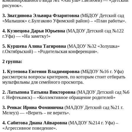
комбинированного вида №1 «Айгуль» г.Белебей) — «Детский
рисунок».
3. Зиатдинова Эльвира Фларитовна
(МБДОУ Детский сад
«Малышок» с.Булгаково Уфимский район) – «План работы».
4.
Кузнецова Дарья Юрьевна
(МАДОУ Детский сад №122
г.Уфа) — «На заметку!»
5. Куршева Алина Тагировна
(МАДОУ №32 «Золушка»
г.Октябрьский) – «Родительская конференция».
2 группа:
1. Кутепова Евгения Владимировна
(МБДОУ №16 г. Уфа)
рассмотрела вопросы критериев, по которым стоит отбирать
мультфильмы для семейного просмотра.
2.
Латыпова Татьяна Викторовна
(МАДОУ Детский сад №6
г. Нефтекамск) – «Коллективное обращение родителей»
3. Ренкас Ирина Фоминична
(МАДОУ Детский сад №21 г.
Мелеуз) — «Верить – не верить».
4. Сабитова Диана Айваровна
(МАДОУ №214 г. Уфа) –
«Агрессивное поведение».