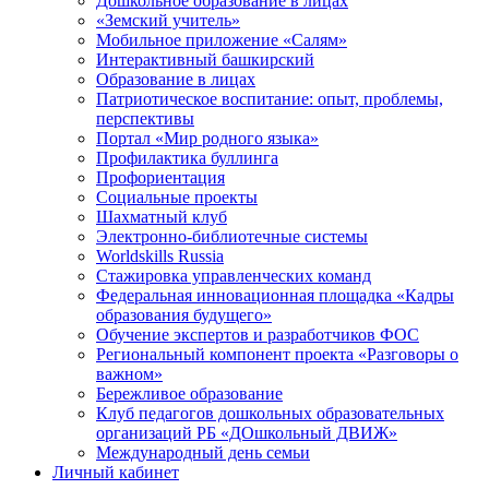
Дошкольное образование в лицах
«Земский учитель»
Мобильное приложение «Салям»
Интерактивный башкирский
Образование в лицах
Патриотическое воспитание: опыт, проблемы,
перспективы
Портал «Мир родного языка»
Профилактика буллинга
Профориентация
Социальные проекты
Шахматный клуб
Электронно-библиотечные системы
Worldskills Russia
Стажировка управленческих команд
Федеральная инновационная площадка «Кадры
образования будущего»
Обучение экспертов и разработчиков ФОС
Региональный компонент проекта «Разговоры о
важном»
Бережливое образование
Клуб педагогов дошкольных образовательных
организаций РБ «ДОшкольный ДВИЖ»
Международный день семьи
Личный кабинет