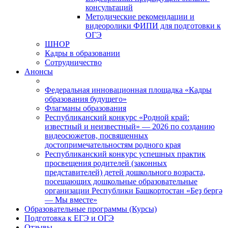
консультаций
Методические рекомендации и
видеоролики ФИПИ для подготовки к
ОГЭ
ШНОР
Кадры в образовании
Сотрудничество
Анонсы
Федеральная инновационная площадка «Кадры
образования будущего»
Флагманы образования
Республиканский конкурс «Родной край:
известный и неизвестный» — 2026 по созданию
видеосюжетов, посвященных
достопримечательностям родного края
Республиканский конкурс успешных практик
просвещения родителей (законных
представителей) детей дошкольного возраста,
посещающих дошкольные образовательные
организации Республики Башкортостан «Беҙ бергә
— Мы вместе»
Образовательные программы (Курсы)
Подготовка к ЕГЭ и ОГЭ
Отзывы