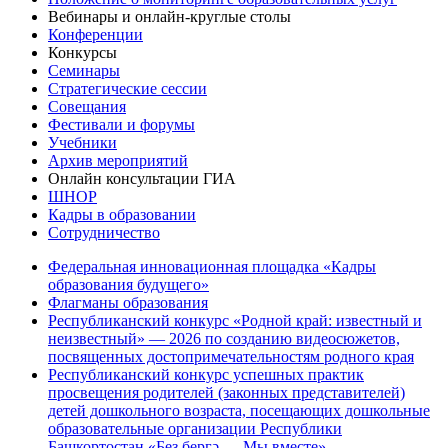
Вебинары и онлайн-круглые столы
Конференции
Конкурсы
Семинары
Стратегические сессии
Совещания
Фестивали и форумы
Учебники
Архив мероприятий
Онлайн консультации ГИА
ШНОР
Кадры в образовании
Сотрудничество
Федеральная инновационная площадка «Кадры
образования будущего»
Флагманы образования
Республиканский конкурс «Родной край: известный и
неизвестный» — 2026 по созданию видеосюжетов,
посвященных достопримечательностям родного края
Республиканский конкурс успешных практик
просвещения родителей (законных представителей)
детей дошкольного возраста, посещающих дошкольные
образовательные организации Республики
Башкортостан «Беҙ бергә — Мы вместе»