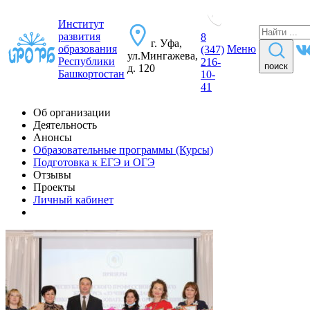
Институт
развития
8
г. Уфа,
образования
Меню
(347)
ул.Мингажева,
Республики
216-
поиск
д. 120
Башкортостан
10-
41
Об организации
Деятельность
Анонсы
Образовательные программы (Курсы)
Подготовка к ЕГЭ и ОГЭ
Отзывы
Проекты
Личный кабинет