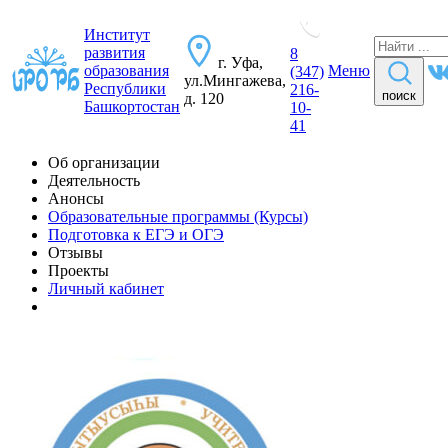
Институт
развития
8
г. Уфа,
образования
Меню
(347)
ул.Мингажева,
Республики
216-
поиск
д. 120
Башкортостан
10-
41
Об организации
Деятельность
Анонсы
Образовательные программы (Курсы)
Подготовка к ЕГЭ и ОГЭ
Отзывы
Проекты
Личный кабинет