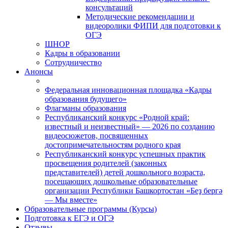
консультаций
Методические рекомендации и
видеоролики ФИПИ для подготовки к
ОГЭ
ШНОР
Кадры в образовании
Сотрудничество
Анонсы
Федеральная инновационная площадка «Кадры
образования будущего»
Флагманы образования
Республиканский конкурс «Родной край:
известный и неизвестный» — 2026 по созданию
видеосюжетов, посвященных
достопримечательностям родного края
Республиканский конкурс успешных практик
просвещения родителей (законных
представителей) детей дошкольного возраста,
посещающих дошкольные образовательные
организации Республики Башкортостан «Беҙ бергә
— Мы вместе»
Образовательные программы (Курсы)
Подготовка к ЕГЭ и ОГЭ
Отзывы