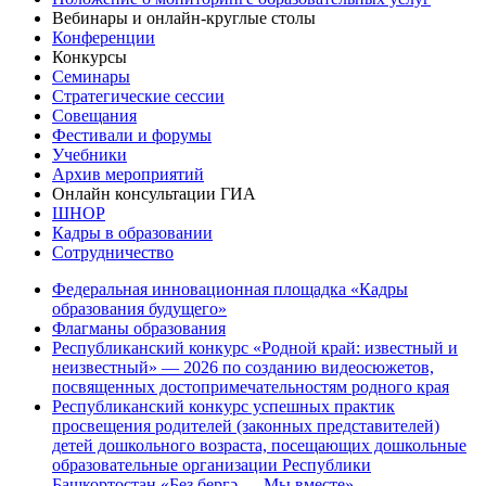
Вебинары и онлайн-круглые столы
Конференции
Конкурсы
Семинары
Стратегические сессии
Совещания
Фестивали и форумы
Учебники
Архив мероприятий
Онлайн консультации ГИА
ШНОР
Кадры в образовании
Сотрудничество
Федеральная инновационная площадка «Кадры
образования будущего»
Флагманы образования
Республиканский конкурс «Родной край: известный и
неизвестный» — 2026 по созданию видеосюжетов,
посвященных достопримечательностям родного края
Республиканский конкурс успешных практик
просвещения родителей (законных представителей)
детей дошкольного возраста, посещающих дошкольные
образовательные организации Республики
Башкортостан «Беҙ бергә — Мы вместе»