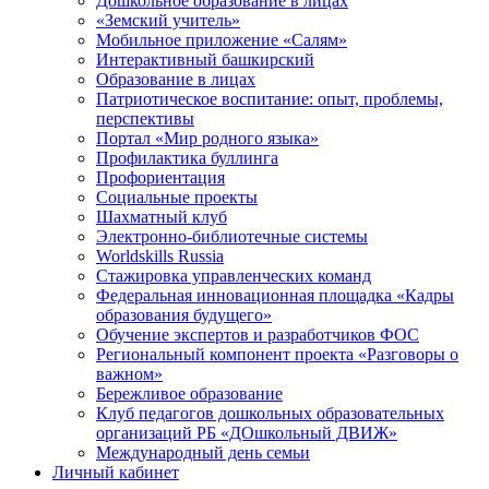
Дошкольное образование в лицах
«Земский учитель»
Мобильное приложение «Салям»
Интерактивный башкирский
Образование в лицах
Патриотическое воспитание: опыт, проблемы,
перспективы
Портал «Мир родного языка»
Профилактика буллинга
Профориентация
Социальные проекты
Шахматный клуб
Электронно-библиотечные системы
Worldskills Russia
Стажировка управленческих команд
Федеральная инновационная площадка «Кадры
образования будущего»
Обучение экспертов и разработчиков ФОС
Региональный компонент проекта «Разговоры о
важном»
Бережливое образование
Клуб педагогов дошкольных образовательных
организаций РБ «ДОшкольный ДВИЖ»
Международный день семьи
Личный кабинет