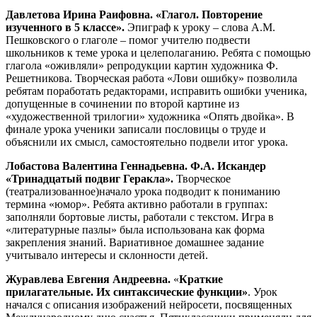
Давлетова Ирина Раифовна.
«Глагол. Повторение
изученного в 5 классе».
Эпиграф к уроку – слова А.М.
Пешковского о глаголе – помог учителю подвести
школьников к теме урока и целеполаганию. Ребята с помощью
глагола «оживляли» репродукции картин художника Ф.
Решетникова. Творческая работа «Лови ошибку» позволила
ребятам поработать редакторами, исправить ошибки ученика,
допущенные в сочинении по второй картине из
«художественной трилогии» художника «Опять двойка». В
финале урока ученики записали пословицы о труде и
объяснили их смысл, самостоятельно подвели итог урока.
Лобастова Валентина Геннадьевна
.
Ф.А. Искандер
«Тринадцатый подвиг Геракла»
.
Творческое
(театрализованное)начало урока подводит к пониманию
термина «юмор». Ребята активно работали в группах:
заполняли бортовые листы, работали с текстом. Игра в
«литературные пазлы» была использована как форма
закрепления знаний. Вариативное домашнее задание
учитывало интересы и склонности детей.
Журавлева Евгения Андреевна.
«
Краткие
прилагательные. Их синтаксические функции»
. Урок
начался с описания изображений нейросети, посвященных