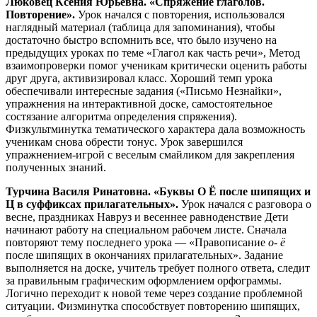
Люковец Ксения Юрьевна. «Спряжение глаголов.
Повторение».
Урок начался с повторения, использовался
наглядный материал (таблица для запоминания), чтобы
достаточно быстро вспомнить все, что было изучено на
предыдущих уроках по теме «Глагол как часть речи», Метод
взаимопроверки помог ученикам критически оценить работы
друг друга, активизировал класс. Хороший темп урока
обеспечивали интересные задания («Письмо Незнайки»,
упражнения на интерактивной доске, самостоятельное
состязание алгоритма определения спряжения).
Физкультминутка тематического характера дала возможность
ученикам снова обрести тонус. Урок завершился
упражнением-игрой с веселым смайликом для закрепления
полученных знаний.
Турчина Василя Ринатовна. «Буквы О Ё после шипящих и
Ц в суффиксах прилагательных».
Урок начался с разговора о
весне, праздниках Навруз и весеннее равноденствие Дети
начинают работу на специальном рабочем листе. Сначала
повторяют тему последнего урока — «Правописание
о- ё
после шипящих в окончаниях прилагательных». Задание
выполняется на доске, учитель требует полного ответа, следит
за правильным графическим оформлением орфограммы.
Логично переходит к новой теме через создание проблемной
ситуации. Физминутка способствует повторению шипящих,