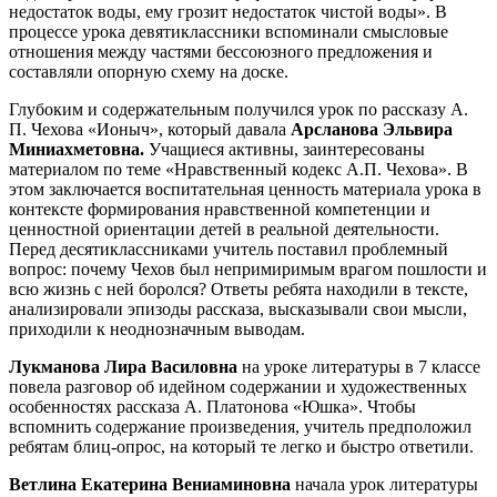
недостаток воды, ему грозит недостаток чистой воды». В
процессе урока девятиклассники вспоминали смысловые
отношения между частями бессоюзного предложения и
составляли опорную схему на доске.
Глубоким и содержательным получился урок по рассказу А.
П. Чехова «Ионыч», который давала
Арсланова Эльвира
Миниахметовна.
Учащиеся активны, заинтересованы
материалом по теме «Нравственный кодекс А.П. Чехова». В
этом заключается воспитательная ценность материала урока в
контексте формирования нравственной компетенции и
ценностной ориентации детей в реальной деятельности.
Перед десятиклассниками учитель поставил проблемный
вопрос: почему Чехов был непримиримым врагом пошлости и
всю жизнь с ней боролся? Ответы ребята находили в тексте,
анализировали эпизоды рассказа, высказывали свои мысли,
приходили к неоднозначным выводам.
Лукманова Лира Василовна
на уроке литературы в 7 классе
повела разговор об идейном содержании и художественных
особенностях рассказа А. Платонова «Юшка». Чтобы
вспомнить содержание произведения, учитель предположил
ребятам блиц-опрос, на который те легко и быстро ответили.
Ветлина Екатерина Вениаминовна
начала урок литературы