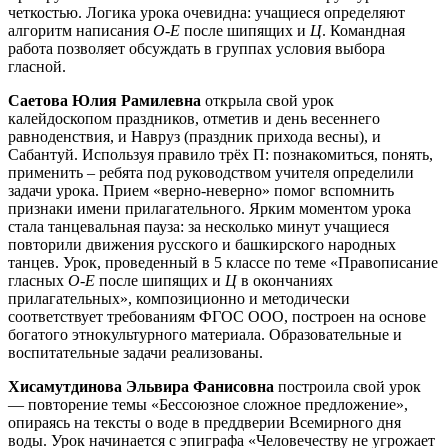
четкостью. Логика урока очевидна: учащиеся определяют
алгоритм написания
О-Е
после шипящих и
Ц
. Командная
работа позволяет обсуждать в группах условия выбора
гласной.
Саетова Юлия Рамилевна
открыла свой урок
калейдоскопом праздников, отметив и день весеннего
равноденствия, и Навруз (праздник прихода весны), и
Сабантуй. Используя правило трёх П: познакомиться, понять,
применить – ребята под руководством учителя определили
задачи урока. Прием «верно-неверно» помог вспомнить
признаки имени прилагательного. Ярким моментом урока
стала танцевальная пауза: за несколько минут учащиеся
повторили движения русского и башкирского народных
танцев. Урок, проведенный в 5 классе по теме «Правописание
гласных
О-Е
после шипящих и
Ц
в окончаниях
прилагательных», композиционно и методически
соответствует требованиям ФГОС ООО, построен на основе
богатого этнокультурного материала. Образовательные и
воспитательные задачи реализованы.
Хисамутдинова Эльвира Фанисовна
построила свой урок
— повторение темы «Бессоюзное сложное предложение»,
опираясь на тексты о воде в преддверии Всемирного дня
воды. Урок начинается с эпиграфа «Человечеству не угрожает