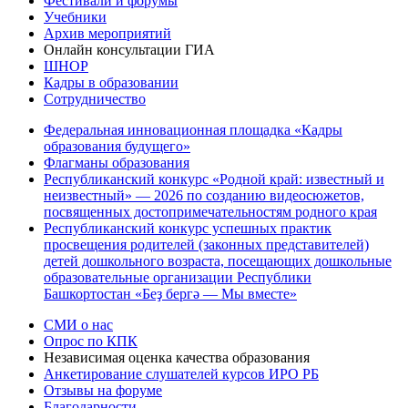
Фестивали и форумы
Учебники
Архив мероприятий
Онлайн консультации ГИА
ШНОР
Кадры в образовании
Сотрудничество
Федеральная инновационная площадка «Кадры
образования будущего»
Флагманы образования
Республиканский конкурс «Родной край: известный и
неизвестный» — 2026 по созданию видеосюжетов,
посвященных достопримечательностям родного края
Республиканский конкурс успешных практик
просвещения родителей (законных представителей)
детей дошкольного возраста, посещающих дошкольные
образовательные организации Республики
Башкортостан «Беҙ бергә — Мы вместе»
СМИ о нас
Опрос по КПК
Независимая оценка качества образования
Анкетирование слушателей курсов ИРО РБ
Отзывы на форуме
Благодарности