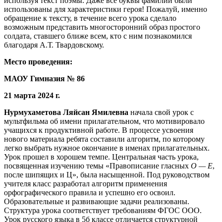
используя текст поэмы. Даже все буквы фамилии были
использованы для характеристики героя! Пожалуй, именно
обращение к тексту, в течение всего урока сделало
возможным представить многосторонний образ простого
солдата, ставшего ближе всем, кто с ним познакомился
благодаря А.Т. Твардовскому.
Место проведения:
МАОУ Гимназия № 86
21 марта 2024 г.
Нурмухаметова Ляйсан Ямилевна
начала свой урок с
мультфильма об имени прилагательном, что мотивировало
учащихся к продуктивной работе. В процессе усвоения
нового материала ребята составили алгоритм, по которому
легко выбрать нужное окончание в именах прилагательных.
Урок прошел в хорошем темпе. Центральная часть урока,
посвященная изучению темы «Правописание гласных
О — Е
,
после шипящих и Ц», была насыщенной. Под руководством
учителя класс разработал алгоритм применения
орфографического правила и успешно его освоил.
Образовательные и развивающие задачи реализованы.
Структура урока соответствует требованиям ФГОС ООО.
Урок русского языка в 5б классе отличается структурной