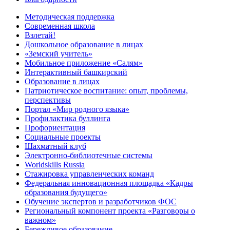
Методическая поддержка
Современная школа
Взлетай!
Дошкольное образование в лицах
«Земский учитель»
Мобильное приложение «Салям»
Интерактивный башкирский
Образование в лицах
Патриотическое воспитание: опыт, проблемы,
перспективы
Портал «Мир родного языка»
Профилактика буллинга
Профориентация
Социальные проекты
Шахматный клуб
Электронно-библиотечные системы
Worldskills Russia
Стажировка управленческих команд
Федеральная инновационная площадка «Кадры
образования будущего»
Обучение экспертов и разработчиков ФОС
Региональный компонент проекта «Разговоры о
важном»
Бережливое образование