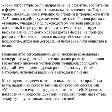
Уроки литературы были направлены на развитие, воспитание
и формирование положительных качеств личности. Так, на
уроке, посвященном изучению биографии и творческого пути
А. Чехова и идейно-художественному своеобразию рассказа
«Ионыч», учащиеся под руководством учителя заполняли
жизненный маршрут писателя, а затем, интерпретируя
высказывание Горького о своём друге [Чехове] на примере
рассказа «Ионыч», пришли к выводу об «опасности
пошлости», духовной деградации человека и/или общества в
целом.
Подводя итог сегодняшнему дню, можно рекомендовать
конкурсантам уделять больше внимания развитию навыков
грамотного письма и устной речи учащихся; соблюдать
средний темп ведения урока; разнообразить учебный
материал, используя различные методы и приёмы.
Мы искренне надеемся, что высокая планка, которая была
взята нашими конкурсантами на конкурсном состязании
«Урок», — это еще не предел их возможностей. Хорошего
настроения и бодрости духа вам и тем, кто принимает от вас
эстафету, — участникам завтрашнего дня!