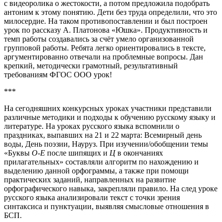
с видеоролика о жестокости, а потом предложила подобрать
антоним к этому понятию. Дети без труда определили, что это
милосердие. На таком противопоставлении и был построен
урок по рассказу А. Платонова «Юшка». Продуктивность и
темп работы создавались за счёт умело организованной
групповой работы. Ребята легко ориентировались в тексте,
аргументированно отвечали на проблемные вопросы. Дан
крепкий, методически грамотный, результативный
требованиям ФГОС ООО урок!
***
На сегодняшних конкурсных уроках участники представили
различные методики и подходы к обучению русскому языку и
литературе. На уроках русского языка вспомнили о
праздниках, выпавших на 21 и 22 марта: Всемирный день
воды, День поэзии, Науруз. При изучении/обобщении темы
«Буквы
О-Е
после шипящих и
Ц
в окончаниях
прилагательных» составляли алгоритм по нахождению и
выделению данной орфограммы, а также при помощи
практических заданий, направленных на развитие
орфографического навыка, закрепляли правило. На след уроке
русского языка анализировали текст с точки зрения
синтаксиса и пунктуации, выявляя смысловые отношения в
БСП.