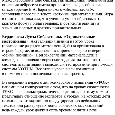
Международному дню счастья. Пятиклассники применяли для
описания нейросети имена прилагательные, «собирали»
стихотворение Е.А. Баратынского «Весна…весна!»,
заполняли пробелы в тексте краткими прилагательными. Игра
в пинг-понг показала, что ученики умеют образовывать
краткую форму прилагательных и объяснять разницу в
значении полных и кратких прилагательных.
Бердикаева Луиза Сибагатовна. «Отрицательные
местоимения».
Актуализация знаний на этом уроке
(повторение разрядов местоимений) была организована в
игровой форме, использовались приемы «верно-неверно»,
«займи позицию». При закреплении материала дети в
командах выполняли творческие задания, на этапе контроля и
систематизации знаний выполняли тестирование при помощи
системы VOTUM. Все этапы урока были логически
взаимосвязаны и последовательно выстроены,
В завершении первого дня конкурсного испытания «УРОК»
напоминаем конкурсантам
о том, что на уроках словесности
ТЕКСТ – основная дидактическая единица, поэтому можно
предугадать отношение экспертов к урокам, на которых дети
не выполняют заданий по продуцированию небольших
текстов или развернутых монологических высказываний,
ведь каждый урок должен стать уроком развития речи.