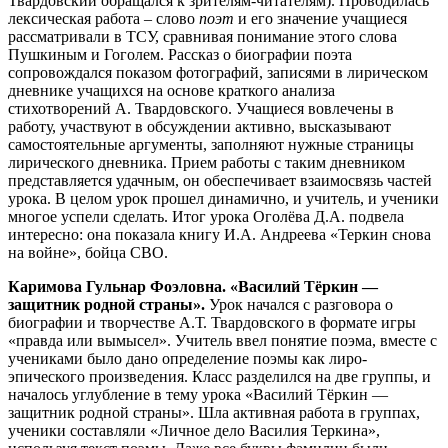
Твардовский обращался к зрителям-читателям). Проводилась
лексическая работа – слово
поэт
и его значение учащиеся
рассматривали в ТСУ, сравнивая понимание этого слова
Пушкиным и Гоголем. Рассказ о биографии поэта
сопровождался показом фотографий, записями в лирическом
дневнике учащихся на основе краткого анализа
стихотворений А. Твардовского. Учащиеся вовлечены в
работу, участвуют в обсуждении активно, высказывают
самостоятельные аргументы, заполняют нужные страницы
лирического дневника. Прием работы с таким дневником
представляется удачным, он обеспечивает взаимосвязь частей
урока. В целом урок прошел динамично, и учитель, и ученики
многое успели сделать. Итог урока Оголёва Д.А. подвела
интересно: она показала книгу И.А. Андреева «Теркин снова
на войне», бойца СВО.
Каримова Гульнар Фоэловна. «Василий Тёркин —
защитник родной страны».
Урок начался с разговора о
биографии и творчестве А.Т. Твардовского в формате игры
«правда или вымысел». Учитель ввел понятие поэма, вместе с
учениками было дано определение поэмы как лиро-
эпического произведения. Класс разделился на две группы, и
началось углубление в тему урока «Василий Тёркин —
защитник родной страны». Шла активная работа в группах,
ученики составляли «Личное дело Василия Теркина»,