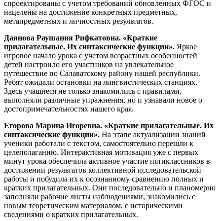
спроектированы с учетом требований обновленных ФГОС и
нацелены на достижение конкретных предметных,
метапредметных и личностных результатов.
Даянова Раушания Рифкатовна.
«Краткие
прилагательные. Их синтаксические функции».
Яркое
игровое начало урока с учетом возрастных особенностей
детей настроило его участников на увлекательное
путешествие по Салаватскому району нашей республики.
Ребят ожидали остановки на лингвистических станциях.
Здесь учащиеся не только знакомились с правилами,
выполняли различные упражнения, но и узнавали новое о
достопримечательностях нашего края.
Егорова Марина Игоревна.
«Краткие прилагательные. Их
синтаксические функции».
На этапе актуализации знаний
ученики работали с текстом, самостоятельно перешли к
целеполаганию. Интерактивная мотивация уже с первых
минут урока обеспечила активное участие пятиклассников в
достижении результатов коллективной исследовательской
работы и побудила их к осознанному сравнению полных и
кратких прилагательных. Они последовательно и планомерно
заполняли рабочие листы наблюдениями, знакомились с
новым теоретическим материалом, с историческими
сведениями о кратких прилагательных.