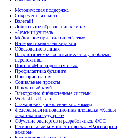
Методическая поддержка
Современная школа
Взлетай!
Дошкольное образование в лицах
«Земский учитель»
Мобильное приложение «Салям»
Интерактивный башкирский
Образование в лицах
Патриотическое воспитание: опыт, проблемы,
перспективы
Портал «Мир родного языка»
Профилактика буллинга
Профориентация
Социальные проекты
Шахматный клуб
Электронно-библиотечные системы
Worldskills Russia
Стажировка управленческих команд
Федеральная инновационная площадка «Кадры
образования будущего»
Обучение экспертов и разработчиков ФОС
Региональный компонент проекта «Разговоры о
важном»
Бережливое образование