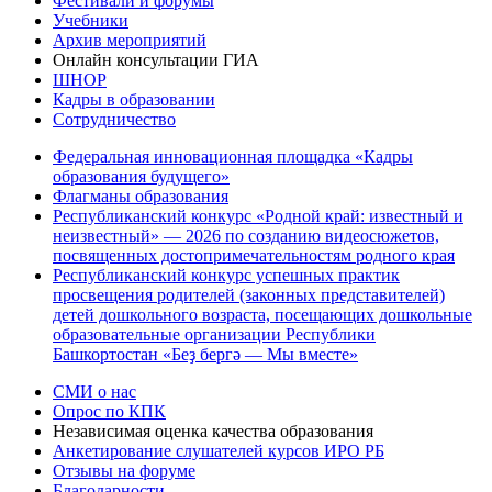
Фестивали и форумы
Учебники
Архив мероприятий
Онлайн консультации ГИА
ШНОР
Кадры в образовании
Сотрудничество
Федеральная инновационная площадка «Кадры
образования будущего»
Флагманы образования
Республиканский конкурс «Родной край: известный и
неизвестный» — 2026 по созданию видеосюжетов,
посвященных достопримечательностям родного края
Республиканский конкурс успешных практик
просвещения родителей (законных представителей)
детей дошкольного возраста, посещающих дошкольные
образовательные организации Республики
Башкортостан «Беҙ бергә — Мы вместе»
СМИ о нас
Опрос по КПК
Независимая оценка качества образования
Анкетирование слушателей курсов ИРО РБ
Отзывы на форуме
Благодарности