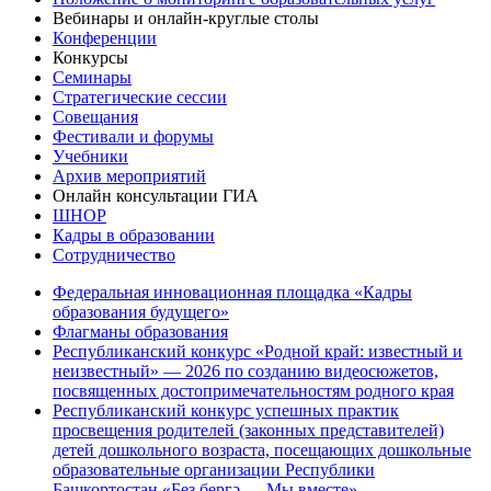
Вебинары и онлайн-круглые столы
Конференции
Конкурсы
Семинары
Стратегические сессии
Совещания
Фестивали и форумы
Учебники
Архив мероприятий
Онлайн консультации ГИА
ШНОР
Кадры в образовании
Сотрудничество
Федеральная инновационная площадка «Кадры
образования будущего»
Флагманы образования
Республиканский конкурс «Родной край: известный и
неизвестный» — 2026 по созданию видеосюжетов,
посвященных достопримечательностям родного края
Республиканский конкурс успешных практик
просвещения родителей (законных представителей)
детей дошкольного возраста, посещающих дошкольные
образовательные организации Республики
Башкортостан «Беҙ бергә — Мы вместе»