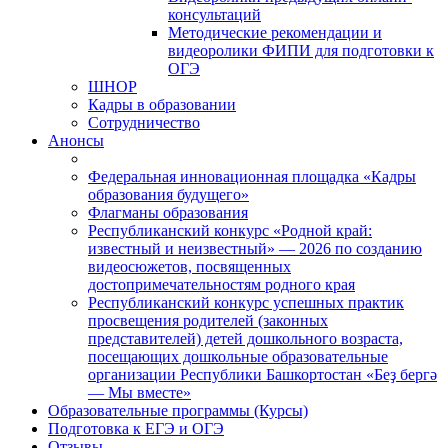
консультаций
Методические рекомендации и
видеоролики ФИПИ для подготовки к
ОГЭ
ШНОР
Кадры в образовании
Сотрудничество
Анонсы
Федеральная инновационная площадка «Кадры
образования будущего»
Флагманы образования
Республиканский конкурс «Родной край:
известный и неизвестный» — 2026 по созданию
видеосюжетов, посвященных
достопримечательностям родного края
Республиканский конкурс успешных практик
просвещения родителей (законных
представителей) детей дошкольного возраста,
посещающих дошкольные образовательные
организации Республики Башкортостан «Беҙ бергә
— Мы вместе»
Образовательные программы (Курсы)
Подготовка к ЕГЭ и ОГЭ
Отзывы