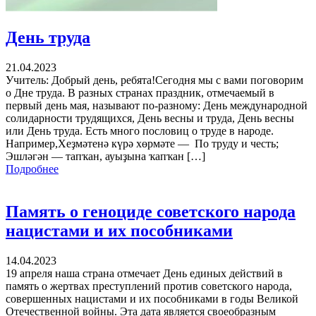
День труда
21.04.2023
Учитель: Добрый день, ребята!Сегодня мы с вами поговорим
о Дне труда. В разных странах праздник, отмечаемый в
первый день мая, называют по-разному: День международной
солидарности трудящихся, День весны и труда, День весны
или День труда. Есть много пословиц о труде в народе.
Например,Хеҙмәтенә күрә хөрмәте — По труду и честь;
Эшләгән — тапҡан, ауыҙына ҡапҡан […]
Подробнее
Память о геноциде советского народа
нацистами и их пособниками
14.04.2023
19 апреля наша страна отмечает День единых действий в
память о жертвах преступлений против советского народа,
совершенных нацистами и их пособниками в годы Великой
Отечественной войны. Эта дата является своеобразным