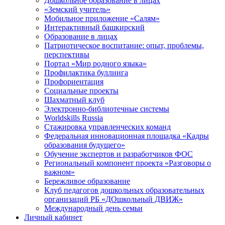
Дошкольное образование в лицах
«Земский учитель»
Мобильное приложение «Салям»
Интерактивный башкирский
Образование в лицах
Патриотическое воспитание: опыт, проблемы,
перспективы
Портал «Мир родного языка»
Профилактика буллинга
Профориентация
Социальные проекты
Шахматный клуб
Электронно-библиотечные системы
Worldskills Russia
Стажировка управленческих команд
Федеральная инновационная площадка «Кадры
образования будущего»
Обучение экспертов и разработчиков ФОС
Региональный компонент проекта «Разговоры о
важном»
Бережливое образование
Клуб педагогов дошкольных образовательных
организаций РБ «ДОшкольный ДВИЖ»
Международный день семьи
Личный кабинет