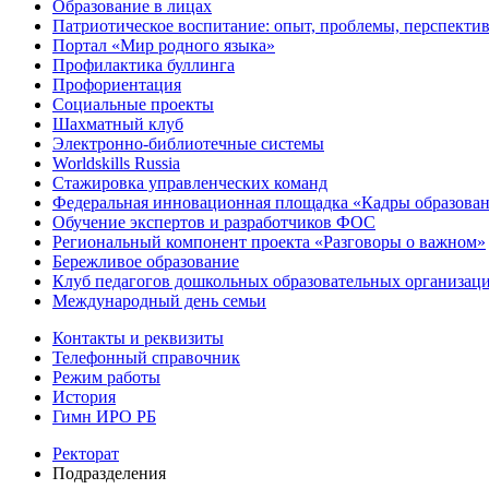
Образование в лицах
Патриотическое воспитание: опыт, проблемы, перспекти
Портал «Мир родного языка»
Профилактика буллинга
Профориентация
Социальные проекты
Шахматный клуб
Электронно-библиотечные системы
Worldskills Russia
Стажировка управленческих команд
Федеральная инновационная площадка «Кадры образован
Обучение экспертов и разработчиков ФОС
Региональный компонент проекта «Разговоры о важном»
Бережливое образование
Клуб педагогов дошкольных образовательных организ
Международный день семьи
Контакты и реквизиты
Телефонный справочник
Режим работы
История
Гимн ИРО РБ
Ректорат
Подразделения