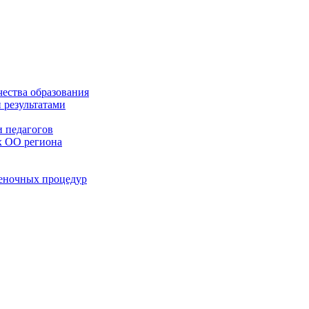
чества образования
 результатами
 педагогов
х ОО региона
ценочных процедур