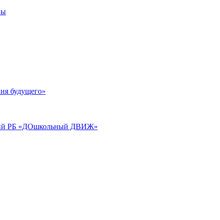
вы
ия будущего»
аций РБ «ДОшкольный ДВИЖ»