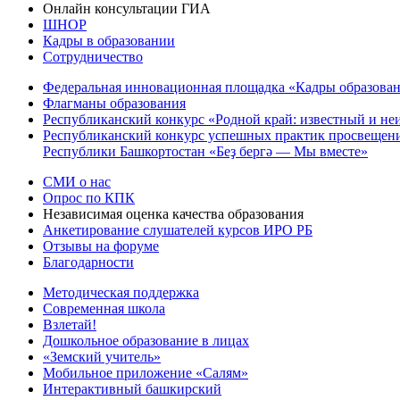
Онлайн консультации ГИА
ШНОР
Кадры в образовании
Сотрудничество
Федеральная инновационная площадка «Кадры образован
Флагманы образования
Республиканский конкурс «Родной край: известный и не
Республиканский конкурс успешных практик просвещения
Республики Башкортостан «Беҙ бергә — Мы вместе»
СМИ о нас
Опрос по КПК
Независимая оценка качества образования
Анкетирование слушателей курсов ИРО РБ
Отзывы на форуме
Благодарности
Методическая поддержка
Современная школа
Взлетай!
Дошкольное образование в лицах
«Земский учитель»
Мобильное приложение «Салям»
Интерактивный башкирский