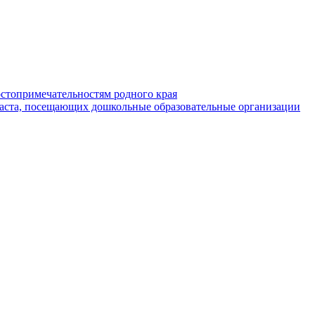
стопримечательностям родного края
раста, посещающих дошкольные образовательные организации